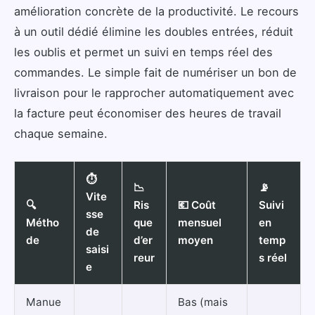
amélioration concrète de la productivité. Le recours
à un outil dédié élimine les doubles entrées, réduit
les oublis et permet un suivi en temps réel des
commandes. Le simple fait de numériser un bon de
livraison pour le rapprocher automatiquement avec
la facture peut économiser des heures de travail
chaque semaine.
⏱️
📉
📡
Vite
🔍
Ris
💶 Coût
Suivi
sse
Métho
que
mensuel
en
de
de
d’er
moyen
temp
saisi
reur
s réel
e
Manue
Bas (mais