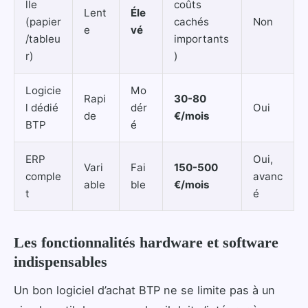
lle
coûts
Lent
Éle
(papier
cachés
Non
e
vé
/tableu
importants
r)
)
Logicie
Mo
Rapi
30-80
l dédié
dér
Oui
de
€/mois
BTP
é
ERP
Oui,
Vari
Fai
150-500
comple
avanc
able
ble
€/mois
t
é
Les fonctionnalités hardware et software
indispensables
Un bon logiciel d’achat BTP ne se limite pas à un